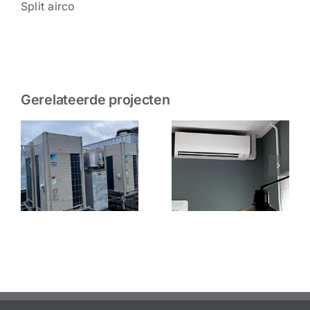
Split airco
Gerelateerde projecten
Airco
Airco
7
kantoorpand
kantoorpand
s
|
| Zoetermeer
Alblasserdam