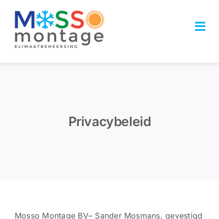
Ga
naar
Tog
inhoud
Navi
HOME
OPLOSSINGEN
Privacybeleid
WEBSHOP
REFERENTIES
ACTUEEL
OVER ONS
Mosso Montage BV– Sander Mosmans, gevestigd