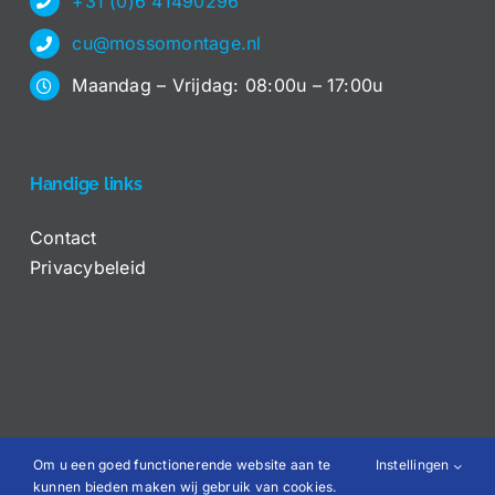
+31 (0)6 41490296
cu@mossomontage.nl
Maandag – Vrijdag: 08:00u – 17:00u
Handige links
Contact
Privacybeleid
Om u een goed functionerende website aan te
Instellingen
©COPYRIGHT 2012 - 2026 | ALL RIGHTS RESERVED - MOSSO
kunnen bieden maken wij gebruik van cookies.