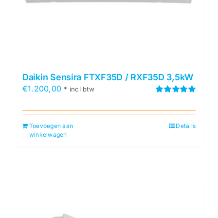
Daikin Sensira FTXF35D / RXF35D 3,5kW
€
1.200,00
* incl btw
Gewaardeerd
5.00
uit 5
Toevoegen aan
Details
winkelwagen