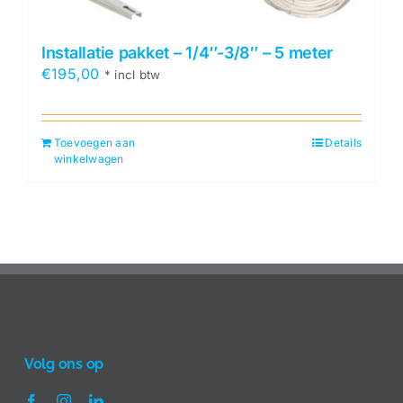
Installatie pakket – 1/4″-3/8″ – 5 meter
€
195,00
* incl btw
Toevoegen aan
Details
winkelwagen
Volg ons op