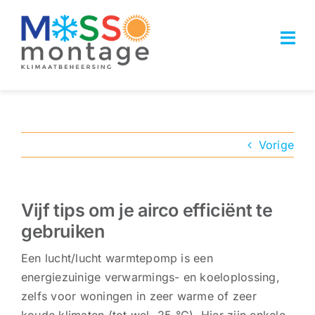
Ga
naar
Tog
inhoud
Navi
HOME
OPLOSSINGEN
Vorige
WEBSHOP
Vijf tips om je airco efficiënt te
REFERENTIES
gebruiken
ACTUEEL
Een lucht/lucht warmtepomp is een
energiezuinige verwarmings- en koeloplossing,
OVER ONS
zelfs voor woningen in zeer warme of zeer