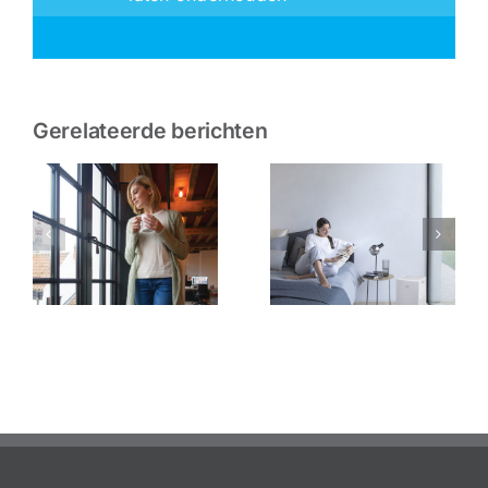
Gerelateerde berichten
Geniet van
Ontdek de
gezonde
nieuwe
binnenlucht
Daikin Emura